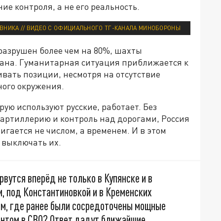
е контроля, а не его реальность.
ВНИКА // ВИДЕО С ОФИЦИАЛЬНОГО ТГ-КАНАЛА МИНОБОРОНЫ
разрушен более чем на 80%, шахты
ана. Гуманитарная ситуация приближается к
вать позиции, несмотря на отсутствие
ного окружения.
ую используют русские, работает. Без
 артиллерию и контроль над дорогами, Россия
игается не числом, а временем. И в этом
а выключать их.
рвутся вперёд не только в Купянске и в
, под Константиновкой и в Кременских
ам, где ранее были сосредоточены мощные
ентом в СВО? Ответ дадут ближайшие