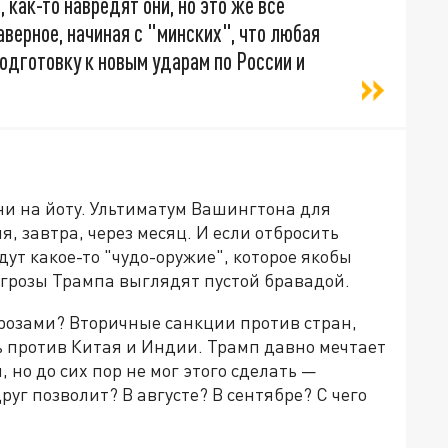
 как-то навредят они, но это же всё
аверное, начиная с "минских", что любая
подготовку к новым ударам по России и
ни на йоту. Ультиматум Вашингтона для
, завтра, через месяц. И если отбросить
дут какое-то "чудо-оружие", которое якобы
угрозы Трампа выглядят пустой бравадой.
угрозами? Вторичные санкции против стран,
ь против Китая и Индии. Трамп давно мечтает
но до сих пор не мог этого сделать —
руг позволит? В августе? В сентябре? С чего