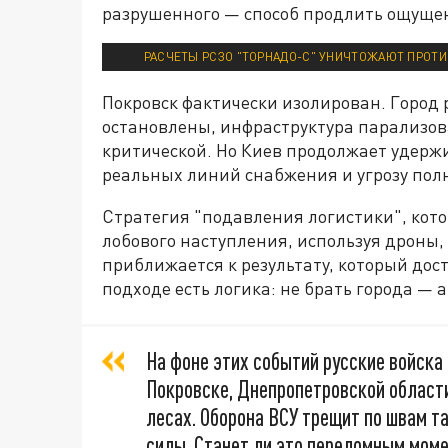
разрушенного — способ продлить ощущени
РАСЧЕТЫ РСЗО "ТОРНАДО-С" УНИЧТОЖАЮТ ПРОТИ
Покровск фактически изолирован. Город 
остановлены, инфраструктура парализов
критической. Но Киев продолжает удержи
реальных линий снабжения и угрозу пол
Стратегия "подавления логистики", котор
лобового наступления, используя дроны,
приближается к результату, который дост
подходе есть логика: не брать города — 
На фоне этих событий русские войска 
Покровске, Днепропетровской области
лесах. Оборона ВСУ трещит по швам т
силы. Станет ли это переломным мом