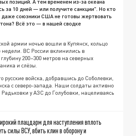
ых позиций. А тем временем из-за океана
ь за 10 дней — или получите санкции". Но кто
да даже союзники США не готовы жертвовать
тона? Всё это — в нашей сводке
сской армии ночью вошли в Купянск, кольцо
е недели. ВС России вклинились в
глубину 200–300 метров на северных
аника и слёзы.
о русские войска, добравшись до Соболевки,
нска с северо-запада. Наши солдаты активно
 Радьковки у АЗС до Голубовки, нацеливаясь
широкий плацдарм для наступления вплоть
ть силы ВСУ, вбить клин в оборону и