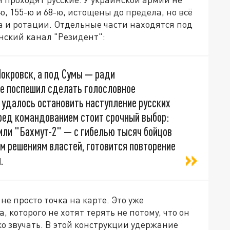
ю, 155-ю и 68-ю, истощены до предела, но всё
а и ротации. Отдельные части находятся под
инский канал "Резидент":
Покровск, а под Сумы — ради
е поспешил сделать голословное
У удалось остановить наступление русских
еред командованием стоит срочный выбор:
или "Бахмут-2" — с гибелью тысяч бойцов
им решениям властей, готовится повторение
.
е просто точка на карте. Это уже
 которого не хотят терять не потому, что он
мко звучать. В этой конструкции удержание