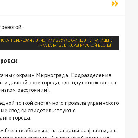
тревогой.
СКА, ПЕРЕРЕЗАЯ ЛОГИСТИКУ ВСУ // СКРИНШОТ СТРАНИЦЫ С
ТГ-КАНАЛА "ВОЕНКОРЫ РУССКОЙ ВЕСНЫ"
кровск
сточных окраин Мирнограда. Подразделения
 и дачной зоне города, где идут кинжальные
лизком расстоянии).
едной точкой системного провала украинского
вые сводки свидетельствуют о
анге города.
: боеспособные части загнаны на фланги, а в
и проходят русские. У украинской армии не