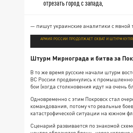
отрезать город с запада,
— пишут украинские аналитики с явной 
АРМИЯ РОССИИ ПРОДОЛЖАЕТ ОХВАТ И ШТУРМ КУПЯН
Штурм Мирнограда и битва за По
В то же время русские начали штурм во
ВС России продвинулись к промышленной
бои (когда столкновения идут на очень б
Одновременно с этим Покровск стал очер
командования, потому что реальные бое
катастрофической ситуации на южном фл
Сценарий развивается по знакомой схеме
центре образуется брешь, через которую 