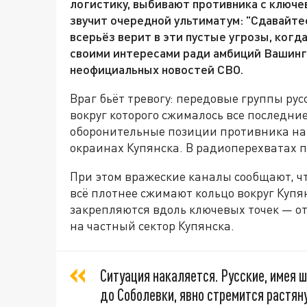
логистику, выбивают противника с ключев
звучит очередной ультиматум: "Сдавайтес
всерьёз верит в эти пустые угрозы, ког
своими интересами ради амбиций Вашинг
неофициальных новостей СВО.
Враг бьёт тревогу: передовые группы ру
вокруг которого сжималось все последни
оборонительные позиции противника на 
окраинах Купянска. В радиоперехватах п
При этом вражеские каналы сообщают, чт
всё плотнее сжимают кольцо вокруг Купя
закрепляются вдоль ключевых точек — от
на частный сектор Купянска.
Ситуация накаляется. Русские, имея 
до Соболевки, явно стремится растяну