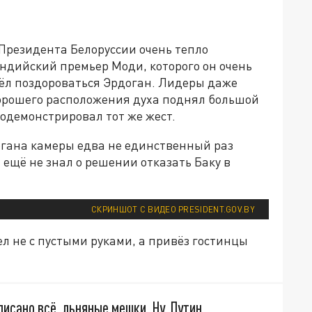
 Президента Белоруссии очень тепло
ндийский премьер Моди, которого он очень
шёл поздороваться Эрдоган. Лидеры даже
хорошего расположения духа поднял большой
родемонстрировал тот же жест.
гана камеры едва не единственный раз
ещё не знал о решении отказать Баку в
СКРИНШОТ С ВИДЕО PRESIDENT.GOV.BY
л не с пустыми руками, а привёз гостинцы
исано всё, льняные мешки. Ну, Путин,