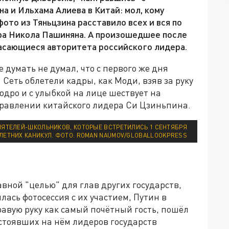
 и Ильхама Алиева в Китай: мол, кому
ото из Тяньцзина расставило всех и вся по
ера Никола Пашиняна. А произошедшее после
касающиеся авторитета российского лидера.
думать не думал, что с первого же дня
Сеть облетели кадры, как Моди, взяв за руку
дро и с улыбкой на лице шествует на
равлении китайского лидера Си Цзиньпина.
ИЯТЕЛЕЙ-ШКОЛЬНИКОВ, КОТОРЫЕ ВСТРЕТИЛИСЬ 1 СЕНТЯБРЯ
ЛЕТНИХ КАНИКУЛ. ФОТО: ROMAN NAUMOV/GLOBALLOOKPRESS
авной "целью" для глав других государств,
ась фотосессия с их участием, Путин в
правую руку как самый почётный гость, пошёл
стоявших на нём лидеров государств