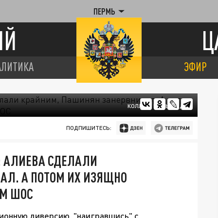
ПЕРМЬ
ИЙ
Ц
АЛИТИКА
ЭФИР
КОЛЛАЖ ЦАРЬГРАДА
ПОДПИШИТЕСЬ:
: АЛИЕВА СДЕЛАЛИ
АЛ. А ПОТОМ ИХ ИЗЯЩНО
ОМ ШОС
онную диверсию, "наигравшись" с