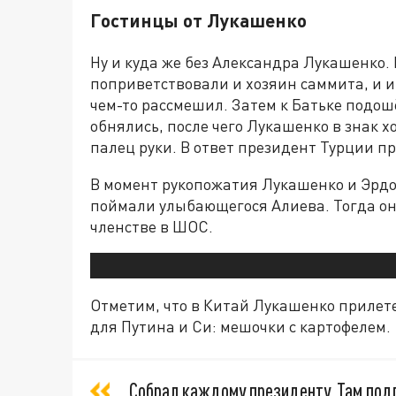
Гостинцы от Лукашенко
Ну и куда же без Александра Лукашенко.
поприветствовали и хозяин саммита, и и
чем-то рассмешил. Затем к Батьке подо
обнялись, после чего Лукашенко в знак 
палец руки. В ответ президент Турции п
В момент рукопожатия Лукашенко и Эрдо
поймали улыбающегося Алиева. Тогда он 
членстве в ШОС.
Отметим, что в Китай Лукашенко прилете
для Путина и Си: мешочки с картофелем.
Собрал каждому президенту. Там подп