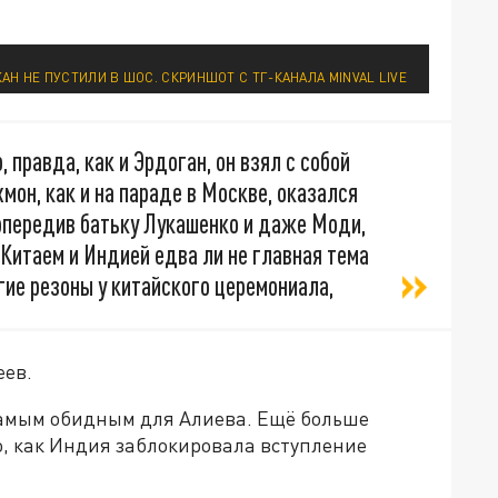
АН НЕ ПУСТИЛИ В ШОС. СКРИНШОТ С ТГ-КАНАЛА MINVAL LIVE
, правда, как и Эрдоган, он взял с собой
хмон, как и на параде в Москве, оказался
 опередив батьку Лукашенко и даже Моди,
Китаем и Индией едва ли не главная тема
угие резоны у китайского церемониала,
еев.
самым обидным для Алиева. Ещё больше
го, как Индия заблокировала вступление