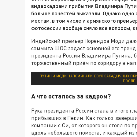
видеокадрами прибытия Владимира Путина
больше почестей выказали. Однако одно ф
местам, в том числе и армянского премь
фотосессии вообще сняло все вопросы, 
Индийский премьер Норендра Моди даже 
саммита ШОС задаст основной его тренд. 
президента России Владимира Путина, бо
торжественный приём по коридору в нап
ПУТИН И МОДИ НАПОМИНАЛИ ДВУХ ЗАКАДЫЧНЫХ ПР
ПОСЛЕ 
А что осталось за кадром?
Рука президента России стала в итоге гл
прибывших в Пекин. Как только завершил
компании с Си, от которого он стоял по 
вдоль небольшого помоста, и каждый из 