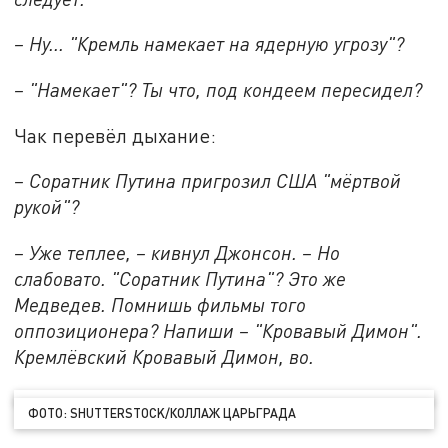
– Ну... "Кремль намекает на ядерную угрозу"?
– "Намекает"? Ты что, под кондеем пересидел?
Чак перевёл дыхание:
– Соратник Путина пригрозил США "мёртвой
рукой"?
– Уже теплее, – кивнул Джонсон. – Но
слабовато. "Соратник Путина"? Это же
Медведев. Помнишь фильмы того
оппозиционера? Напиши – "Кровавый Димон".
Кремлёвский Кровавый Димон, во.
ФОТО: SHUTTERSTOCK/КОЛЛАЖ ЦАРЬГРАДА