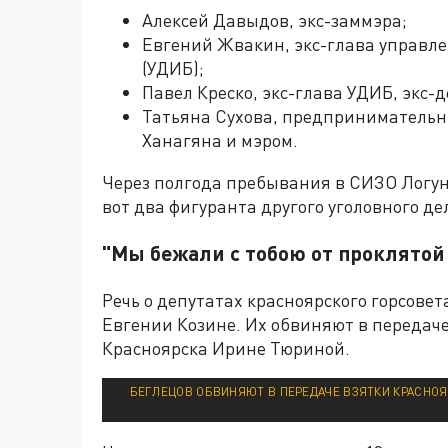
Алексей Давыдов, экс-заммэра;
Евгений Жвакин, экс-глава управле
(УДИБ);
Павел Креско, экс-глава УДИБ, экс-д
Татьяна Сухова, предпринимательн
Ханагяна и мэром.
Через полгода пребывания в СИЗО Логуно
вот два фигуранта другого уголовного де
"Мы бежали с тобою от проклятой
Речь о депутатах красноярского горсове
Евгении Козине. Их обвиняют в передач
Красноярска Ирине Тюриной.
БЕГЛЕЦОВ ОБВИНЯЮТ В ПЕРЕДАЧЕ ВЗЯТКИ КРАСНОЯР