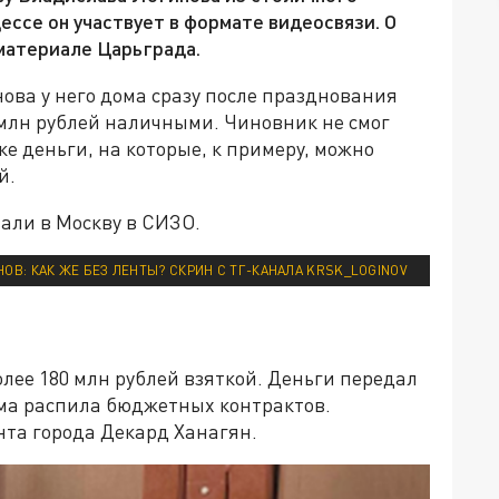
ессе он участвует в формате видеосвязи. О
материале Царьграда.
ова у него дома сразу после празднования
 млн рублей наличными. Чиновник не смог
ке деньги, на которые, к примеру, можно
й.
али в Москву в СИЗО.
ОВ: КАК ЖЕ БЕЗ ЛЕНТЫ? СКРИН С ТГ-КАНАЛА KRSK_LOGINOV
олее 180 млн рублей взяткой. Деньги передал
ма распила бюджетных контрактов.
нта города Декард Ханагян.