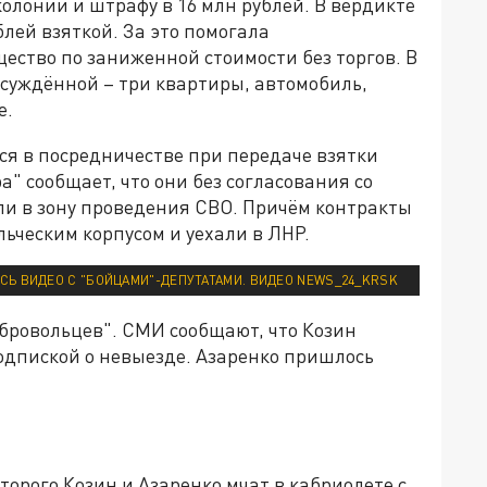
колонии и штрафу в 16 млн рублей. В вердикте
блей взяткой. За это помогала
ство по заниженной стоимости без торгов. В
осуждённой – три квартиры, автомобиль,
е.
ся в посредничестве при передаче взятки
" сообщает, что они без согласования со
ли в зону проведения СВО. Причём контракты
льческим корпусом и уехали в ЛНР.
СЬ ВИДЕО С "БОЙЦАМИ"-ДЕПУТАТАМИ. ВИДЕО NEWS_24_KRSK
бровольцев". СМИ сообщают, что Козин
одпиской о невыезде. Азаренко пришлось
торого Козин и Азаренко мчат в кабриолете с