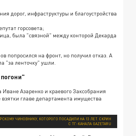
ния дорог, инфраструктуры и благоустройства
епутат горсовета;
ица, была "связной" между конторой Декарда
в попросился на фронт, но получил отказ. А
ла "за ленточку" ушли.
 погони"
та Иване Азаренко и краевого Заксобрания
е взятки главе департамента имущества
СКОМУ ЧИНОВНИКУ, КОТОРОГО ПОСАДИЛИ НА 13 ЛЕТ. СКРИН
С ТГ-КАНАЛА GAZETARU