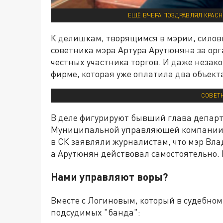
ЕЩЁ ВЧЕРА ПОЗДРАВЛЯЛ КРАСН
К делишкам, творящимся в мэрии, силов
советника мэра Артура Арутюняна за орг
честных участника торгов. И даже неза
фирме, которая уже оплатила два объект
СОВЕТН
В деле фигурируют бывший глава депар
Муниципальной управляющей компании К
в СК заявляли журналистам, что мэр Вла
а Арутюнян действовал самостоятельно. 
Нами управляют воры?
Вместе с Логиновым, который в судебном 
подсудимых "банда":