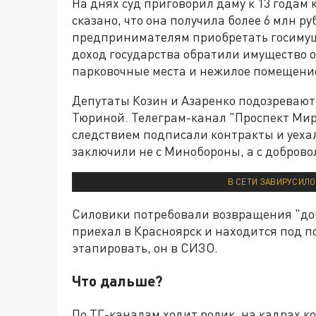
На днях суд приговорил даму к 13 годам 
сказано, что она получила более 6 млн ру
предпринимателям приобретать госимуще
доход государства обратили имущество 
парковочные места и нежилое помещени
Депутаты Козин и Азаренко подозревают
Тюриной. Телеграм-канал "Проспект Мира
следствием подписали контракты и уеха
заключили не с Минобороны, а с доброво
В СЕТИ ЗАВИРУСИЛО
Силовики потребовали возвращения "до
приехал в Красноярск и находится под п
этапировать, он в СИЗО.
Что дальше?
По ТГ-каналам ходит ролик, на кадрах ко