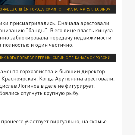
ОЯРЦЕВ С ДНЁМ ГОРОДА. СКРИН С ТГ-КАНАЛА KRSK_LOGINOV
ики присматривались. Сначала арестовали
анизацию "банды". В его лице власть кинула
конно заблокировала передачу недвижимости
а полностью и один частично.
ИК МЭРА ПОПАЛСЯ ПЕРВЫМ. СКРИН С ТГ-КАНАЛА СК РОССИИ
тамента горхозяйства и бывший директор
расноярская. Когда Арутюняна арестовали,
дислав Логинов в деле не фигурирует,
Боялись спугнуть крупную рыбу.
процессе участвует виртуально, на скамье