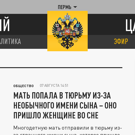
ПЕРМЬ
ИЙ
Ц
АЛИТИКА
ЭФИР
07 АВГУСТА 14:51
ОБЩЕСТВО
МАТЬ ПОПАЛА В ТЮРЬМУ ИЗ-ЗА
НЕОБЫЧНОГО ИМЕНИ СЫНА – ОНО
ПРИШЛО ЖЕНЩИНЕ ВО СНЕ
Многодетную мать отправили в тюрьму из-
за странного имени сына, которое пришло