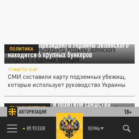
АиФ: Где у президента Украины Зеленского
ПОЛИТИКА
находятся 6 крупных бункеров
11 МАРТА 12:07
СМИ составили карту подземных убежищ,
которые использует руководство Украины.
В Кургане подростки-диггеры разгромили
бункер-укрытие и похитили средства
ПРОИСШЕСТВИЯ
18+
АВТОРИЗАЦИЯ
защиты
85.64 BRENT
ПЕРМЬ
20 АВГУСТА 15:58
Их уже задержали.