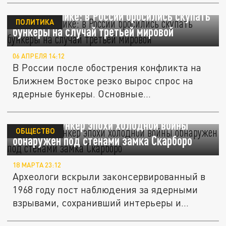
Элита в панике: в России бросились скупать
ПОЛИТИКА
бункеры на случай третьей мировой
06 АПРЕЛЯ 14:12
В России после обострения конфликта на
Ближнем Востоке резко вырос спрос на
ядерные бункеры. Основные...
Забытый бункер эпохи холодной войны
ОБЩЕСТВО
обнаружен под стенами замка Скарборо
18 МАРТА 23:12
Археологи вскрыли законсервированный в
1968 году пост наблюдения за ядерными
взрывами, сохранивший интерьеры и...