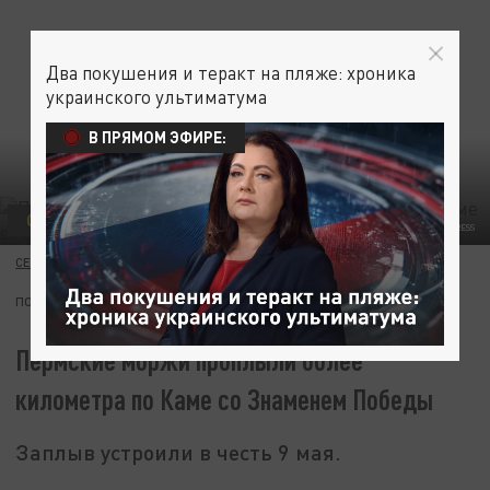
Два покушения и теракт на пляже: хроника
украинского ультиматума
В ПРЯМОМ ЭФИРЕ:
ОБЩЕСТВО
ZAMIR USMANOV/GLOBAL LOOK PRESS
СЕРГЕЙ СТОЛБОВ
10 МАЯ 12:35
ПОДПИШИТЕСЬ:
Пермские моржи проплыли более
километра по Каме со Знаменем Победы
Заплыв устроили в честь 9 мая.