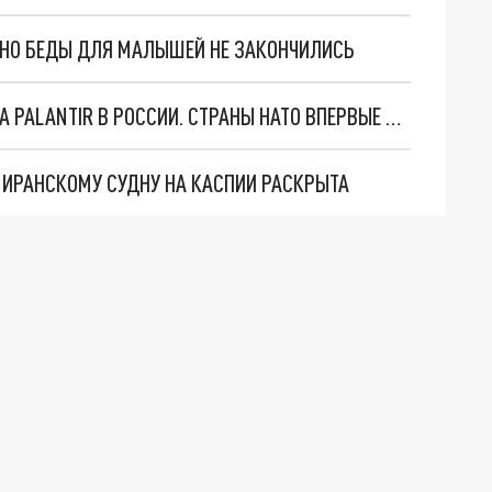
. НО БЕДЫ ДЛЯ МАЛЫШЕЙ НЕ ЗАКОНЧИЛИСЬ
"ОЧЕНЬ ПЛОХИЕ НОВОСТИ": БОЛЬШАЯ ОШИБКА PALANTIR В РОССИИ. СТРАНЫ НАТО ВПЕРВЫЕ ЗА СВО ОСТАНОВИЛИ ПОСТАВКИ ОРУЖИЯ. ВСУ ТЕРЯЮТ ПРИГРАНИЧЬЕ?
О ИРАНСКОМУ СУДНУ НА КАСПИИ РАСКРЫТА