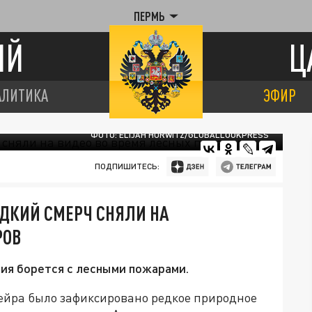
ПЕРМЬ
ИЙ
Ц
АЛИТИКА
ЭФИР
ФОТО: ELIJAH HURWITZ/GLOBALLOOKPRESS
ПОДПИШИТЕСЬ:
ЕДКИЙ СМЕРЧ СНЯЛИ НА
РОВ
лия борется с лесными пожарами.
ейра было зафиксировано редкое природное