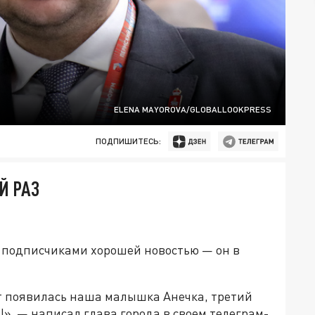
ELENA MAYOROVA/GLOBALLOOKPRESS
ПОДПИШИТЕСЬ:
Й РАЗ
 подписчиками хорошей новостью — он в
вет появилась наша малышка Анечка, третий
е!», — написал глава города в своем телеграм-