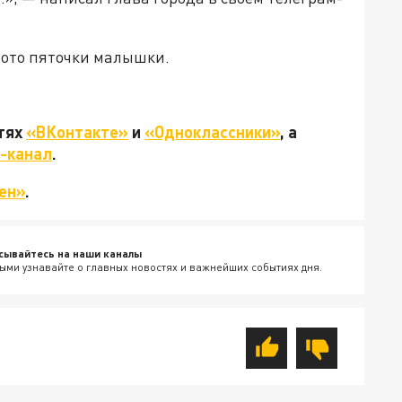
фото пяточки малышки.
етях
«ВКонтакте»
и
«Одноклассники»
, а
-канал
.
ен»
.
сывайтесь на наши каналы
ыми узнавайте о главных новостях и важнейших событиях дня.