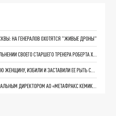
ОСКВЫ: НА ГЕНЕРАЛОВ ОХОТЯТСЯ "ЖИВЫЕ ДРОНЫ"
ХОККЕЙНЫЙ КЛУБ «МОЛОТ» ОБЪЯВИЛ ОБ УВОЛЬНЕНИИ СВОЕГО СТАРШЕГО ТРЕНЕРА РОБЕРТА ХАРИСОВА
НА УРАЛЕ ДВЕ ДЕВУШКИ ПОХИТИЛИ 54-ЛЕТНЮЮ ЖЕНЩИНУ, ИЗБИЛИ И ЗАСТАВИЛИ ЕЕ РЫТЬ СЕБЕ МОГИЛУ
АЛЬБЕРТ ХУДАЙБИРДИН БЫЛ НАЗНАЧЕН ГЕНЕРАЛЬНЫМ ДИРЕКТОРОМ АО «МЕТАФРАКС КЕМИКАЛС»