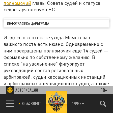
полномочий
главы Совета судей и статуса
секретаря пленума ВС.
ИНФОГРАФИКА ЦАРЬГРАДА
И здесь в контексте ухода Момотова с
важного поста есть нюанс. Одновременно с
ним прекращены полномочия ещё 14 судей —
формально по собственному желанию. В
списке "на увольнение" фигурирует
руководящий состав региональных
арбитражей, судьи кассационных инстанций
и арбитражных апелляционных судов, а также
18+
четверо зампредов региональных судов.
АВТОРИЗАЦИЯ
85.64 BRENT
ПЕРМЬ
СКРИНШОТ СТРАНИЦЫ САЙТА
VKKS.RU