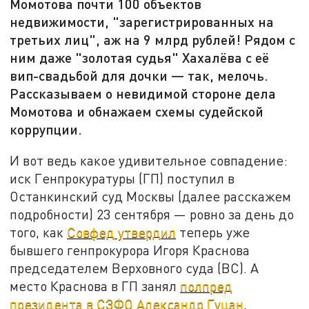
Момотова почти 100 объектов
недвижимости, "зарегистрированных на
третьих лиц", аж на 9 млрд рублей! Рядом с
ним даже "золотая судья" Хахалёва с её
вип-свадьбой для дочки — так, мелочь.
Рассказываем о невидимой стороне дела
Момотова и обнажаем схемы судейской
коррупции.
И вот ведь какое удивительное совпадение:
иск Генпрокуратуры (ГП) поступил в
Останкинский суд Москвы (далее расскажем
подробности) 23 сентября — ровно за день до
того, как
Совфед утвердил
теперь уже
бывшего генпрокурора Игоря Краснова
председателем Верховного суда (ВС). А
место Краснова в ГП занял
полпред
президента в СЗФО Александр Гуцан
.