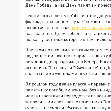
День Победы, а как День памяти и почес
Георгиевскую ленту в Узбекистане допуск
флагом, в противном случае "вежливые л
несмотря на попытки
заменить названи
называют его Днём Победы, а в Ташкент
полка", участники которого в том числе 
При этом по школам и детским садам ест
под запретом, военная форма – только у
незадолго до праздника, но Венера Баса
исполнять "Катюшу" и "Смуглянку" на Д
она со своими учениками неукоснительно
В прошлом году два её класса – первый и
памятнику погибшим воинам. Без инциде
момент заставили переодеться из военн
запретить им спеть возле памятника "Ка
счастью, не смогли. Русскую песню задуш