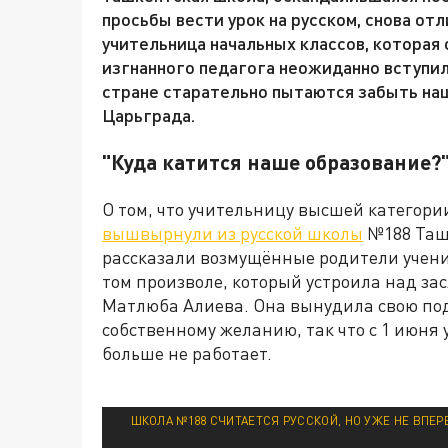
просьбы вести урок на русском, снова от
учительница начальных классов, которая
изгнанного педагога неожиданно вступили
стране старательно пытаются забыть на
Царьграда.
"Куда катится наше образование?
О том, что учительницу высшей категори
вышвырнули из русской школы
№188 Ташк
рассказали возмущённые родители ученик
том произволе, который устроила над з
Матлюба Алиева. Она вынудила свою по
собственному желанию, так что с 1 июня
больше не работает.
ШКОЛА №188 СЧИТАЕТСЯ РУССКОЙ, НО УЖЕ НЕ ВПЕР