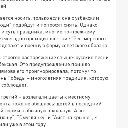
тей.
ается носить, только если она с узбекским
юди" подойдут и попросят снять. Однако
е
и суть праздника, многие по-прежнему
е ежегодно проходит шествие "Бессмертного
надевают и военную форму советского образца.
ь строгое распоряжение свыше: русские песни
збекская. Это предупреждение пришло
лямова его проигнорировала, потому что
ень Победы – многолетняя традиция, которую
 соблюдает.
 третий – возлагали цветы к местному
нта тоже не обошлось: детей в последний
ой формы в обычную школьную. А вот
тюшу", "Смуглянку" и "Аист на крыше", к
или уже в этом году…