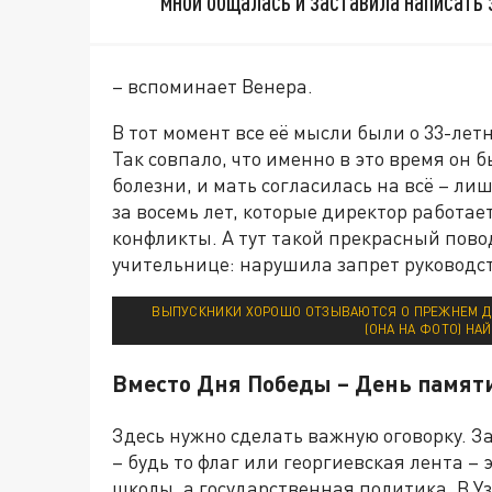
мной общалась и заставила написать 
– вспоминает Венера.
В тот момент все её мысли были о 33-лет
Так совпало, что именно в это время он 
болезни, и мать согласилась на всё – ли
за восемь лет, которые директор работае
конфликты. А тут такой прекрасный пово
учительнице: нарушила запрет руководс
ВЫПУСКНИКИ ХОРОШО ОТЗЫВАЮТСЯ О ПРЕЖНЕМ Д
(ОНА НА ФОТО) НА
Вместо Дня Победы – День памяти
Здесь нужно сделать важную оговорку. З
– будь то флаг или георгиевская лента –
школы, а государственная политика. В Уз