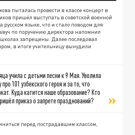
мова пыталась провести в классе концерт в
иков пришёл выступать в советской военной
а русском языке, что и стало поводом для
авуч по поручению директора напомнил
в школах запрещены. Далее последовал
ором, в итоге учительницу вынудили
яца учила с детьми песни к 9 Мая. Уволила
про 101 узбекского героя и за то, что
кат. Куда катится наше образование? Кто
пришёл приказ о запрете празднований?
виниться перед пострадавшим классом,