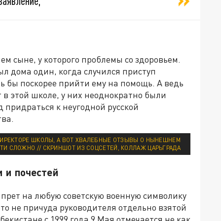
заявление,
нем сыне, у которого проблемы со здоровьем.
был дома один, когда случился приступ
шь бы поскорее прийти ему на помощь. А ведь
т в этой школе, у них неоднократно были
д придраться к неугодной русской
тва.
ИРЕКТОРЕ ШКОЛЫ, А ВОТ ХВАЛЕБНЫЕ ОТЗЫВЫ О НЫНЕШНЕМ
ЙТИ СЛОЖНО // СКРИНШОТ ИЗ СОЦСЕТЕЙ, КОЛЛАЖ ЦАРЬГРАДА
 и почестей
апрет на любую советскую военную символику
 это не причуда руководителя отдельно взятой
бекистане с 1999 года 9 Мая отмечается не как