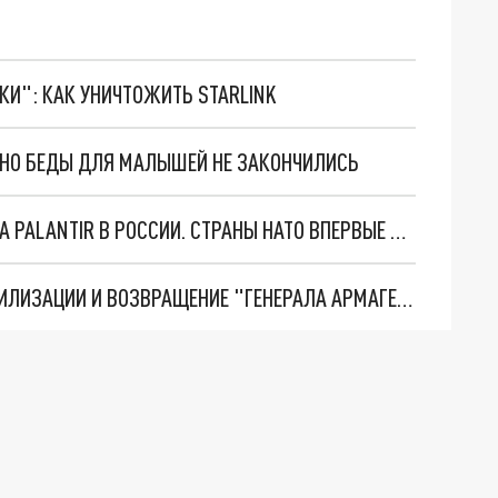
ТКИ": КАК УНИЧТОЖИТЬ STARLINK
. НО БЕДЫ ДЛЯ МАЛЫШЕЙ НЕ ЗАКОНЧИЛИСЬ
"ОЧЕНЬ ПЛОХИЕ НОВОСТИ": БОЛЬШАЯ ОШИБКА PALANTIR В РОССИИ. СТРАНЫ НАТО ВПЕРВЫЕ ЗА СВО ОСТАНОВИЛИ ПОСТАВКИ ОРУЖИЯ. ВСУ ТЕРЯЮТ ПРИГРАНИЧЬЕ?
ТРИ ГЛАВНЫХ ИНСАЙДА ОБ СВО. ОТМЕНА МОБИЛИЗАЦИИ И ВОЗВРАЩЕНИЕ "ГЕНЕРАЛА АРМАГЕДДОНА"? ОТЛИЧНЫЕ НОВОСТИ, КОТОРЫЕ ЖДАЛИ ВСЕ