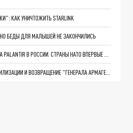
ТКИ": КАК УНИЧТОЖИТЬ STARLINK
. НО БЕДЫ ДЛЯ МАЛЫШЕЙ НЕ ЗАКОНЧИЛИСЬ
"ОЧЕНЬ ПЛОХИЕ НОВОСТИ": БОЛЬШАЯ ОШИБКА PALANTIR В РОССИИ. СТРАНЫ НАТО ВПЕРВЫЕ ЗА СВО ОСТАНОВИЛИ ПОСТАВКИ ОРУЖИЯ. ВСУ ТЕРЯЮТ ПРИГРАНИЧЬЕ?
ТРИ ГЛАВНЫХ ИНСАЙДА ОБ СВО. ОТМЕНА МОБИЛИЗАЦИИ И ВОЗВРАЩЕНИЕ "ГЕНЕРАЛА АРМАГЕДДОНА"? ОТЛИЧНЫЕ НОВОСТИ, КОТОРЫЕ ЖДАЛИ ВСЕ